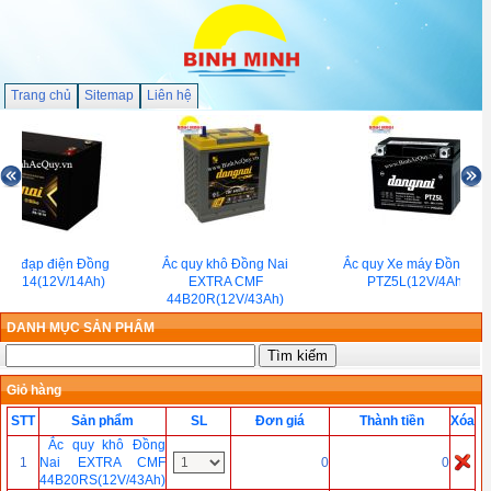
Trang chủ
Sitemap
Liên hệ
 Xe đạp điện Đồng
Ắc quy khô Đồng Nai
Ắc quy Xe máy Đồng Nai
A12-14(12V/14Ah)
EXTRA CMF
PTZ5L(12V/4Ah)
44B20R(12V/43Ah)
DANH MỤC SẢN PHẨM
Giỏ hàng
STT
Sản phẩm
SL
Đơn giá
Thành tiền
Xóa
Ắc quy khô Đồng
1
Nai EXTRA CMF
0
0
44B20RS(12V/43Ah)