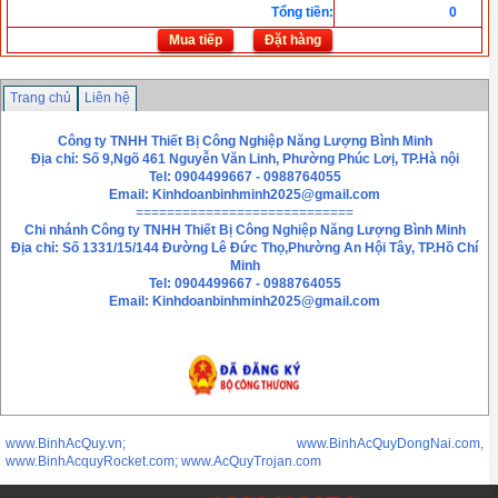
Tổng tiền
:
0
Mua tiếp
Đặt hàng
Trang chủ
Liên hệ
Công ty TNHH Thiết Bị Công Nghiệp Năng Lượng Bình Minh
Địa chỉ: Số 9,Ngõ 461 Nguyễn Văn Linh, Phường Phúc Lơị, TP.Hà nội
Tel: 0904499667 - 0988764055
Email:
Kinhdoanbinhminh2025@gmail.com
============================
Chi nhánh
Công ty TNHH Thiết Bị Công Nghiệp Năng Lượng Bình Minh
Địa chỉ: Số 1331/15/144 Đường Lê Đức Thọ,Phường An Hội Tây, TP.Hồ Chí
Minh
Tel: 0904499667 - 0988764055
Email: Kinhdoanbinhminh2025@gmail.com
www.BinhAcQuy.vn; www.BinhAcQuyDongNai.com,
www.BinhAcquyRocket.com; www.AcQuyTrojan.com