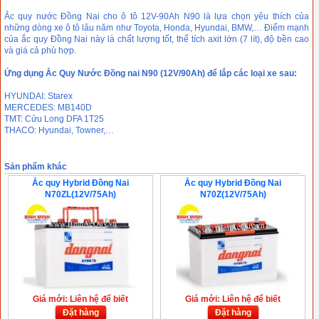
Ắc quy nước Đồng Nai cho ô tô 12V-90Ah N90 là lựa chọn yêu thích của
những dòng xe ô tô lâu năm như Toyota, Honda, Hyundai, BMW,… Điểm mạnh
của ắc quy Đồng Nai này là chất lượng tốt, thể tích axit lớn (7 lít), độ bền cao
và giá cả phù hợp.
Ứng dụng Ắc Quy Nước Đồng nai N90 (12V/90Ah) để lắp các loại xe sau:
HYUNDAI: Starex
MERCEDES: MB140D
TMT: Cửu Long DFA 1T25
THACO: Hyundai, Towner,…
Sản phẩm khác
Ắc quy Hybrid Đồng Nai
Ắc quy Hybrid Đồng Nai
N70ZL(12V/75Ah)
N70Z(12V/75Ah)
Giá mới: Liên hệ để biết
Giá mới: Liên hệ để biết
Đặt hàng
Đặt hàng