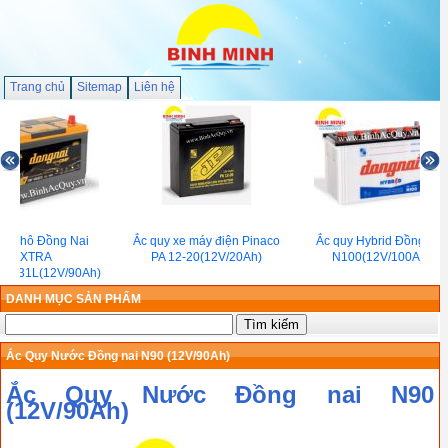
Trang chủ
Sitemap
Liên hệ
uy khô Đồng Nai
Ắc quy xe máy điện Pinaco
Ắc quy Hybrid Đồng Nai
EXTRA
PA 12-20(12V/20Ah)
N100(12V/100Ah)
D31L(12V/90Ah)
DANH MỤC SẢN PHẨM
Ắc Quy Nước Đồng nai N90 (12V/90Ah)
Ắc Quy Nước Đồng nai N90
(12V/90Ah)